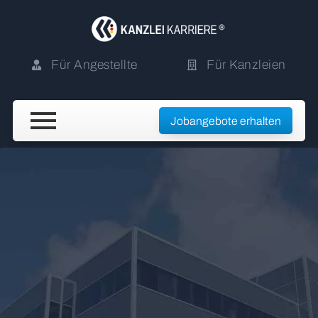
Für Angestellte
Für Kanzleien
Jobangebote erhalten