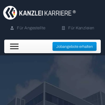
Für Angestellte
Für Kanzleien
Jobangebote erhalten