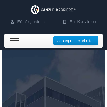
Für Angestellte
Für Kanzleien
Jobangebote erhalten